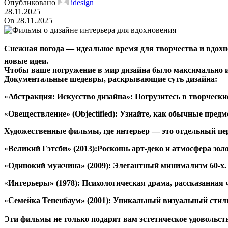
Опубликовано
idesign
28.11.2025
On 28.11.2025
Снежная погода — идеальное время для творчества и вдохн
новые идеи.
Чтобы ваше погружение в мир дизайна было максимально и
Документальные шедевры, раскрывающие суть дизайна:
«
Абстракция: Искусство дизайна»: Погрузитесь в творческ
«
Овеществление» (Objectified): Узнайте, как обычные пред
Художественные фильмы, где интерьер — это отдельный пе
«
Великий Гэтсби» (2013):Роскошь арт-деко и атмосфера золо
«
Одинокий мужчина» (2009): Элегантный минимализм 60-х.
«
Интерьеры» (1978): Психологическая драма, рассказанная 
«
Семейка Тененбаум» (2001): Уникальный визуальный стил
Эти фильмы не только подарят вам эстетическое удовольств